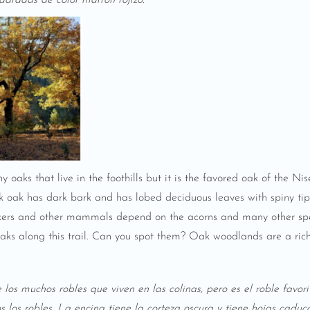
dradas de color marrón rojizo.
y oaks that live in the foothills but it is the favored oak of the N
ck oak has dark bark and has lobed deciduous leaves with spiny tip
peckers and other mammals depend on the acorns and many other spec
 oaks along this trail. Can you spot them? Oak woodlands are a ri
los muchos robles que viven en las colinas, pero es el roble favori
s los robles. La encina tiene la corteza oscura y tiene hojas cad