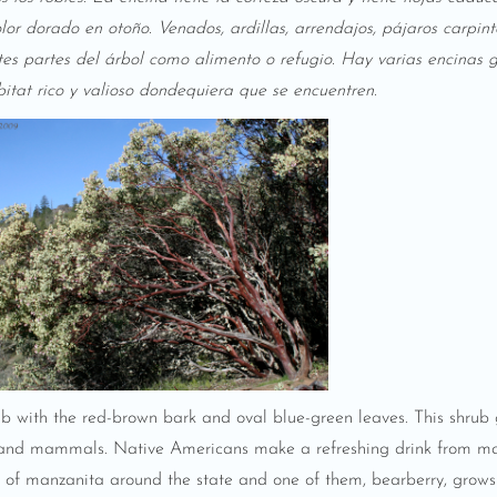
lor dorado en otoño. Venados, ardillas, arrendajos, pájaros carpi
tes partes del árbol como alimento o refugio. Hay varias encinas 
itat rico y valioso dondequiera que se encuentren.
rub with the red-brown bark and oval blue-green leaves. This shrub
ds and mammals. Native Americans make a refreshing drink from ma
s of manzanita around the state and one of them, bearberry, grows