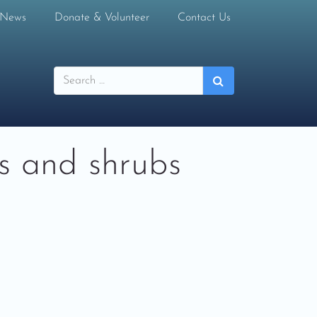
 News
Donate & Volunteer
Contact Us
s and shrubs