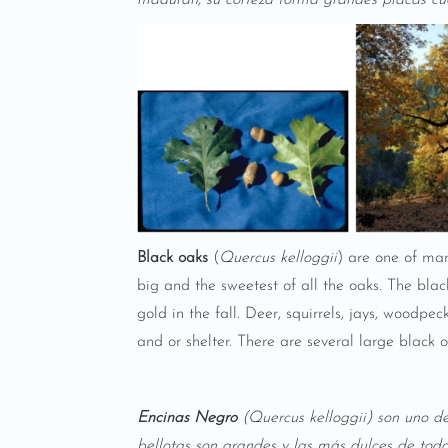
maduran, su corteza forma grandes placas cua
Black oaks
(
Quercus kelloggii
) are one of man
big and the sweetest of all the oaks. The bla
gold in the fall. Deer, squirrels, jays, wood
and or shelter. There are several large black
Encinas
Negro
(Quercus kelloggii) son uno de 
bellotas son grandes y las más dulces de todo