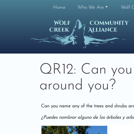
Skip
to
Home
Who We Are
Wolf 
content
QR12: Can you 
around you?
Can you name any of the trees and shrubs a
¿Puedes nombrar alguno de los árboles y arb