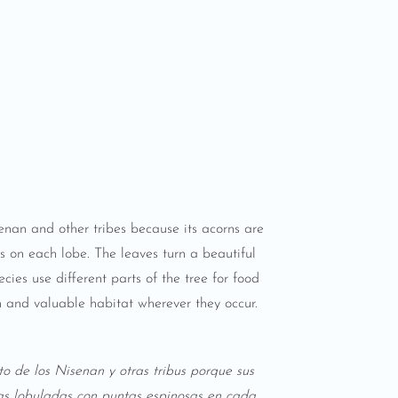
isenan and other tribes because its acorns are
s on each lobe. The leaves turn a beautiful
ies use different parts of the tree for food
ch and valuable habitat wherever they occur.
to de los Nisenan y otras tribus porque sus
ucas lobuladas con puntas espinosas en cada