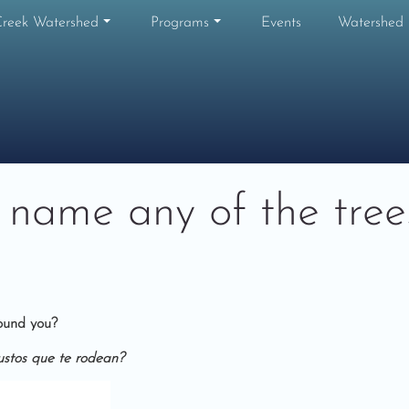
Creek Watershed
Programs
Events
Watershed
name any of the tree
round you?
ustos que te rodean?