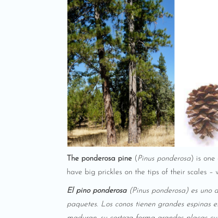
The ponderosa pine
(
Pinus ponderosa
) is one
have big prickles on the tips of their scales
El pino ponderosa
(Pinus ponderosa) es uno d
paquetes. Los conos tienen grandes espinas e