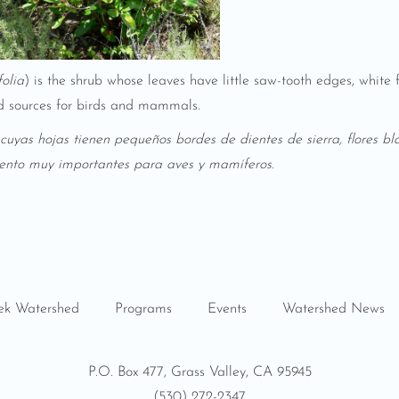
olia
) is the shrub whose leaves have little saw-tooth edges, white f
food sources for birds and mammals.
cuyas hojas tienen pequeños bordes de dientes de sierra, flores b
mento muy importantes para aves y mamíferos.
ek Watershed
Programs
Events
Watershed News
P.O. Box 477, Grass Valley, CA 95945
(530) 272-2347