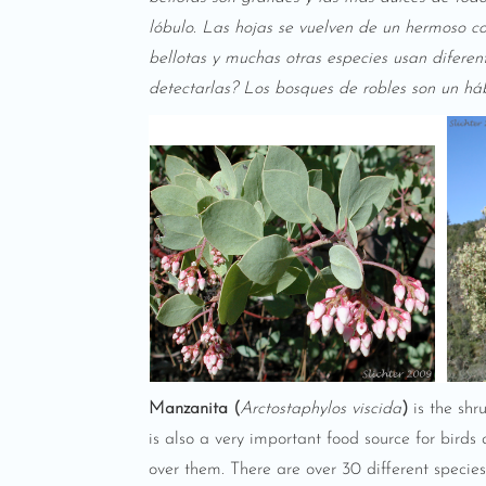
lóbulo. Las hojas se vuelven de un hermoso co
bellotas y muchas otras especies usan diferen
detectarlas? Los bosques de robles son un háb
Manzanita (
Arctostaphylos viscida
)
is the sh
is also a very important food source for bir
over them. There are over 30 different specie