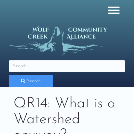
Skip
to
content
Toggl
Search
QR14: What is a
Watershed